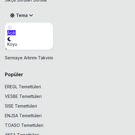
Tema
Açık
Takvim
Koyu
Temettü Takvimi
Sermaye Artırımı Takvimi
Popüler
EREGL Temettüleri
VESBE Temettüleri
SISE Temettüleri
ENJSA Temettüleri
TOASO Temettüleri
AKSA Temettüleri