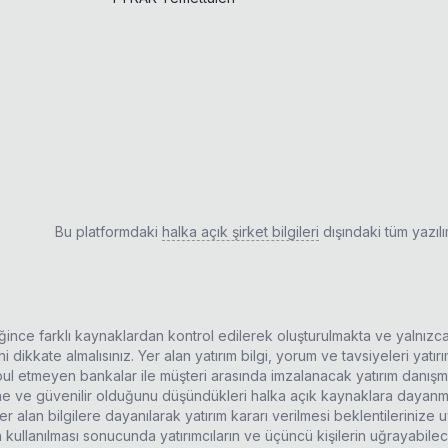
Bu platformdaki
halka açık şirket bilgileri
dışındaki tüm yazıl
ldiğince farklı kaynaklardan kontrol edilerek oluşturulmakta ve yalnızc
 dikkate almalısınız. Yer alan yatırım bilgi, yorum ve tavsiyeleri yatı
kabul etmeyen bankalar ile müşteri arasında imzalanacak yatırım danı
rine ve güvenilir olduğunu düşündükleri halka açık kaynaklara dayanma
r alan bilgilere dayanılarak yatırım kararı verilmesi beklentilerinize
n kullanılması sonucunda yatırımcıların ve üçüncü kişilerin uğrayabil