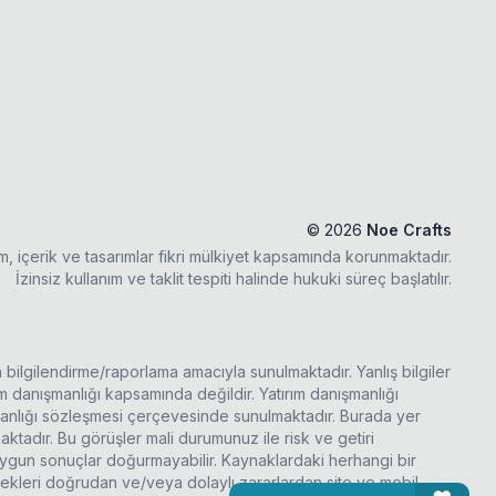
©
2026
Noe Crafts
ım, içerik ve tasarımlar fikri mülkiyet kapsamında korunmaktadır.
İzinsiz kullanım ve taklit tespiti halinde hukuki süreç başlatılır.
a bilgilendirme/raporlama amacıyla sunulmaktadır. Yanlış bilgiler
rım danışmanlığı kapsamında değildir. Yatırım danışmanlığı
şmanlığı sözleşmesi çerçevesinde sunulmaktadır. Burada yer
ktadır. Bu görüşler mali durumunuz ile risk ve getiri
 uygun sonuçlar doğurmayabilir. Kaynaklardaki herhangi bir
ecekleri doğrudan ve/veya dolaylı zararlardan site ve mobil