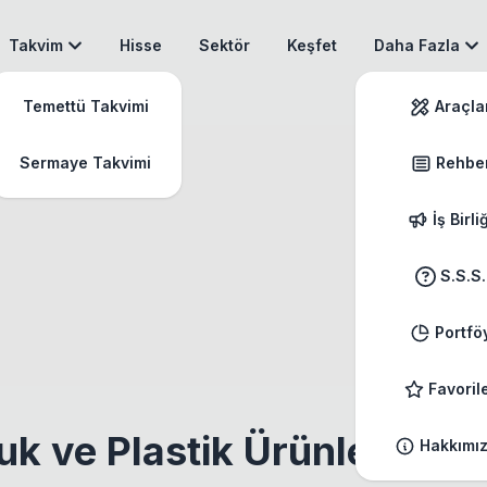
Takvim
Hisse
Sektör
Keşfet
Daha Fazla
Temettü Takvimi
Araçla
Sermaye Takvimi
Rehbe
İş Birli
S.S.S.
Portfö
Favoril
uk ve Plastik Ürünler
Hakkımı