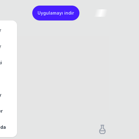
Uygulamayı indir
r
r
ği
y
er
zda