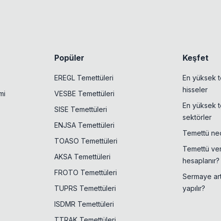
Popüler
Keşfet
EREGL Temettüleri
En yüksek t
hisseler
mi
VESBE Temettüleri
En yüksek t
SISE Temettüleri
sektörler
ENJSA Temettüleri
Temettü ned
TOASO Temettüleri
Temettü veri
AKSA Temettüleri
hesaplanır?
FROTO Temettüleri
Sermaye artı
TUPRS Temettüleri
yapılır?
ISDMR Temettüleri
TTRAK Temettüleri