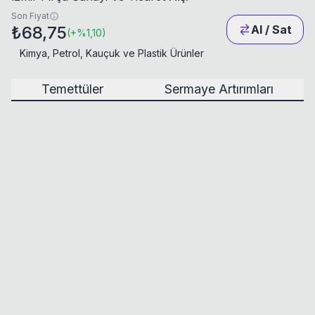
Son Fiyat
₺68,75
Al / Sat
(
+
%1,10
)
Kimya, Petrol, Kauçuk ve Plastik Ürünler
Temettüler
Sermaye Artırımları