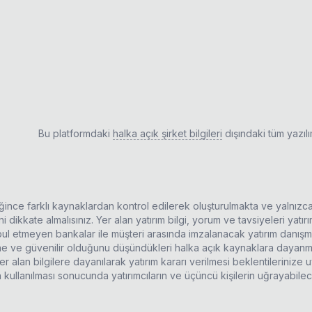
Bu platformdaki
halka açık şirket bilgileri
dışındaki tüm yazıl
ldiğince farklı kaynaklardan kontrol edilerek oluşturulmakta ve yalnızc
 dikkate almalısınız. Yer alan yatırım bilgi, yorum ve tavsiyeleri yatı
kabul etmeyen bankalar ile müşteri arasında imzalanacak yatırım danı
rine ve güvenilir olduğunu düşündükleri halka açık kaynaklara dayanma
r alan bilgilere dayanılarak yatırım kararı verilmesi beklentilerinize
n kullanılması sonucunda yatırımcıların ve üçüncü kişilerin uğrayabil