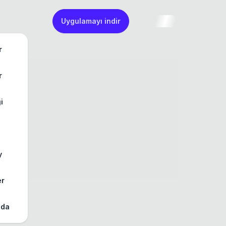
Uygulamayı indir
r
r
ği
y
er
zda