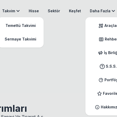
Takvim
Hisse
Sektör
Keşfet
Daha Fazla
Temettü Takvimi
Araçla
Sermaye Takvimi
Rehbe
İş Birli
S.S.S.
Portfö
Favoril
ımları
Hakkımı
r Sanayi Ve Ticaret A.ş.