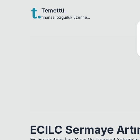
Temettü
.
finansal özgürlük üzerine...
ECILC Sermaye Artır
Eis Eczacıbaşı İlaç Sınai Ve Finansal Yatırımla