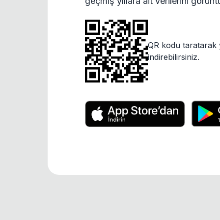
geçmiş yıllara ait verilerini görün
QR kodu taratarak 
indirebilirsiniz.