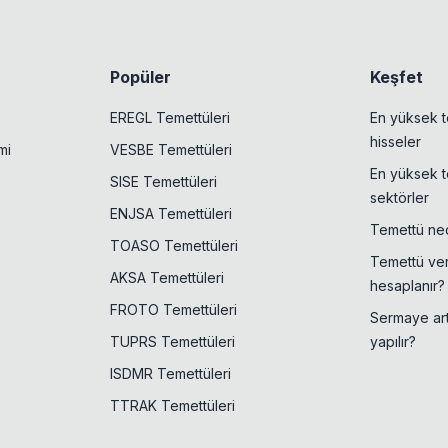
Popüler
Keşfet
EREGL Temettüleri
En yüksek t
hisseler
mi
VESBE Temettüleri
En yüksek t
SISE Temettüleri
sektörler
ENJSA Temettüleri
Temettü ned
TOASO Temettüleri
Temettü veri
AKSA Temettüleri
hesaplanır?
FROTO Temettüleri
Sermaye artı
TUPRS Temettüleri
yapılır?
ISDMR Temettüleri
TTRAK Temettüleri