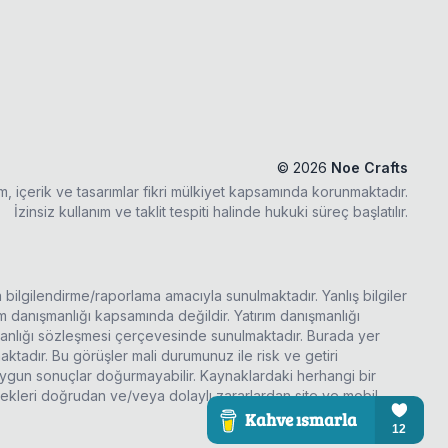
©
2026
Noe Crafts
ım, içerik ve tasarımlar fikri mülkiyet kapsamında korunmaktadır.
İzinsiz kullanım ve taklit tespiti halinde hukuki süreç başlatılır.
a bilgilendirme/raporlama amacıyla sunulmaktadır. Yanlış bilgiler
rım danışmanlığı kapsamında değildir. Yatırım danışmanlığı
şmanlığı sözleşmesi çerçevesinde sunulmaktadır. Burada yer
ktadır. Bu görüşler mali durumunuz ile risk ve getiri
 uygun sonuçlar doğurmayabilir. Kaynaklardaki herhangi bir
ecekleri doğrudan ve/veya dolaylı zararlardan site ve mobil