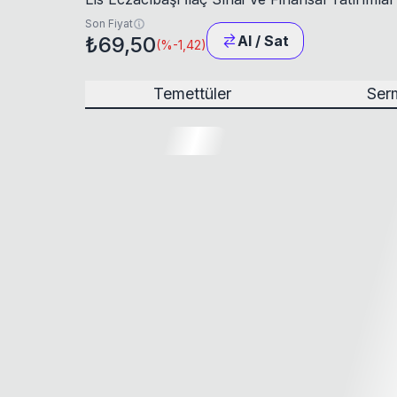
Son Fiyat
₺69,50
Al / Sat
(
%-1,42
)
Temettüler
Serm