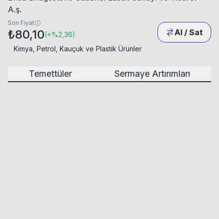
A.ş.
Son Fiyat
₺80,10
Al / Sat
(
+
%2,36
)
Kimya, Petrol, Kauçuk ve Plastik Ürünler
Temettüler
Sermaye Artırımları