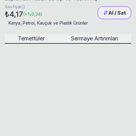
Son Fiyat
₺4,17
Al / Sat
(
+
%0,24
)
Kimya, Petrol, Kauçuk ve Plastik Ürünler
Temettüler
Sermaye Artırımları