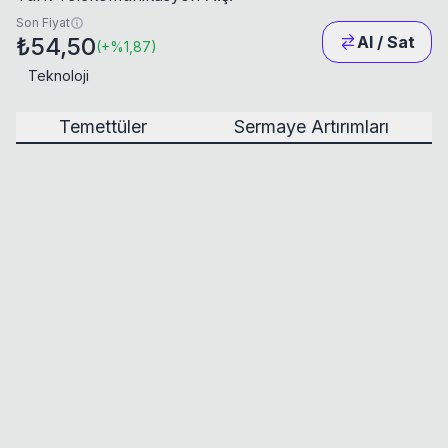
Son Fiyat
₺54,50
Al / Sat
(
+
%1,87
)
Teknoloji
Temettüler
Sermaye Artırımları