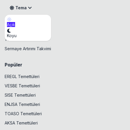
Tema
Açık
Takvim
Koyu
Temettü Takvimi
Sermaye Artırımı Takvimi
Popüler
EREGL Temettüleri
VESBE Temettüleri
SISE Temettüleri
ENJSA Temettüleri
TOASO Temettüleri
AKSA Temettüleri