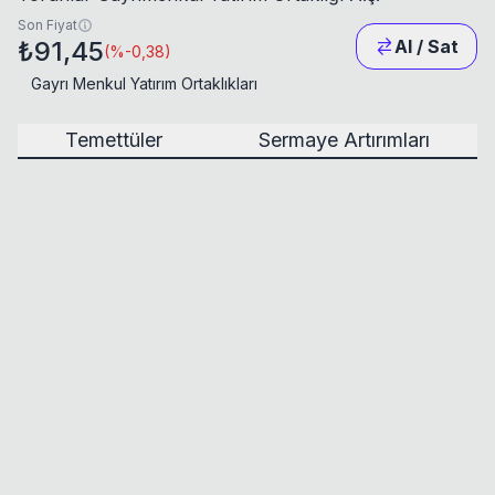
Son Fiyat
₺91,45
Al / Sat
(
%-0,38
)
Gayrı Menkul Yatırım Ortaklıkları
Temettüler
Sermaye Artırımları