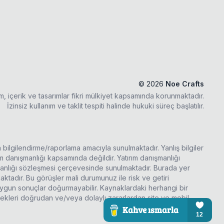
©
2026
Noe Crafts
ım, içerik ve tasarımlar fikri mülkiyet kapsamında korunmaktadır.
İzinsiz kullanım ve taklit tespiti halinde hukuki süreç başlatılır.
a bilgilendirme/raporlama amacıyla sunulmaktadır. Yanlış bilgiler
rım danışmanlığı kapsamında değildir. Yatırım danışmanlığı
şmanlığı sözleşmesi çerçevesinde sunulmaktadır. Burada yer
ktadır. Bu görüşler mali durumunuz ile risk ve getiri
 uygun sonuçlar doğurmayabilir. Kaynaklardaki herhangi bir
ecekleri doğrudan ve/veya dolaylı zararlardan site ve mobil