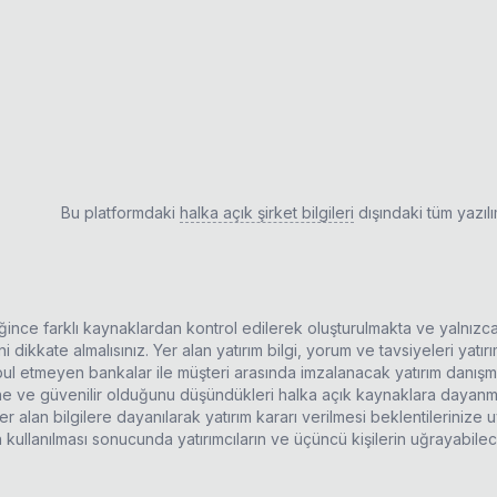
mı
Bu platformdaki
halka açık şirket bilgileri
dışındaki tüm yazıl
ldiğince farklı kaynaklardan kontrol edilerek oluşturulmakta ve yalnızc
 dikkate almalısınız. Yer alan yatırım bilgi, yorum ve tavsiyeleri yatı
kabul etmeyen bankalar ile müşteri arasında imzalanacak yatırım danı
rine ve güvenilir olduğunu düşündükleri halka açık kaynaklara dayanma
r alan bilgilere dayanılarak yatırım kararı verilmesi beklentilerinize
n kullanılması sonucunda yatırımcıların ve üçüncü kişilerin uğrayabil