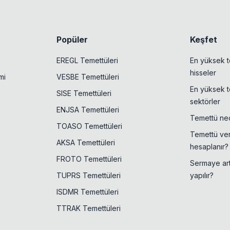
Popüler
Keşfet
EREGL Temettüleri
En yüksek t
hisseler
mi
VESBE Temettüleri
En yüksek t
SISE Temettüleri
sektörler
ENJSA Temettüleri
Temettü ned
TOASO Temettüleri
Temettü veri
AKSA Temettüleri
hesaplanır?
FROTO Temettüleri
Sermaye artı
TUPRS Temettüleri
yapılır?
ISDMR Temettüleri
TTRAK Temettüleri