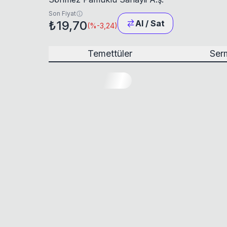
Son Fiyat
₺19,70
Al / Sat
(
%-3,24
)
Temettüler
Serm