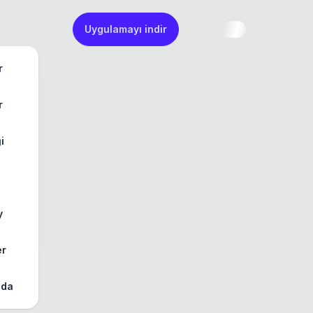
Uygulamayı indir
r
r
ği
y
er
zda