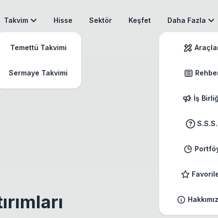
Takvim
Hisse
Sektör
Keşfet
Daha Fazla
Temettü Takvimi
Araçla
Sermaye Takvimi
Rehbe
İş Birli
S.S.S.
Portfö
Favoril
rımları
Hakkımı