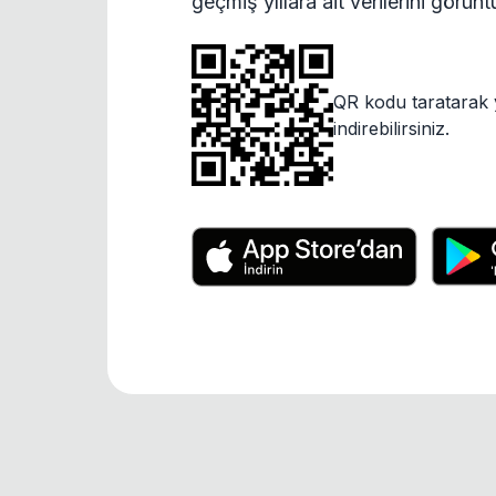
geçmiş yıllara ait verilerini görün
QR kodu taratarak 
indirebilirsiniz.