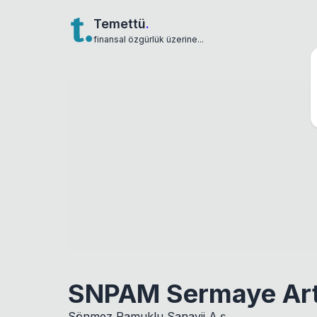
Temettü
.
finansal özgürlük üzerine...
SNPAM Sermaye Artı
Sönmez Pamuklu Sanayii A.ş.