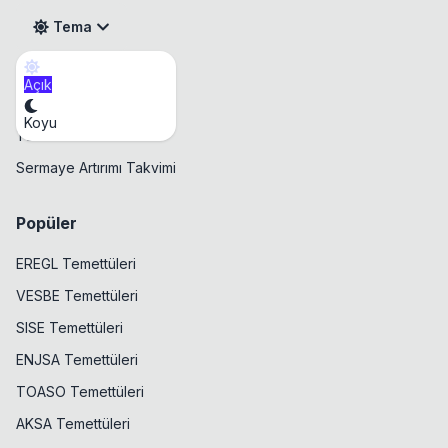
Tema
Açık
Takvim
Koyu
Temettü Takvimi
Sermaye Artırımı Takvimi
Popüler
EREGL Temettüleri
VESBE Temettüleri
SISE Temettüleri
ENJSA Temettüleri
TOASO Temettüleri
AKSA Temettüleri