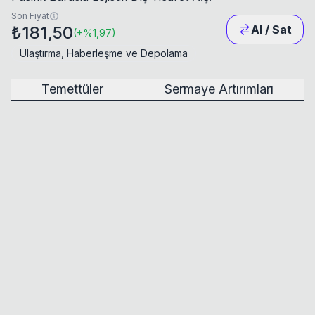
Son Fiyat
₺181,50
Al / Sat
(
+
%1,97
)
Ulaştırma, Haberleşme ve Depolama
Temettüler
Sermaye Artırımları