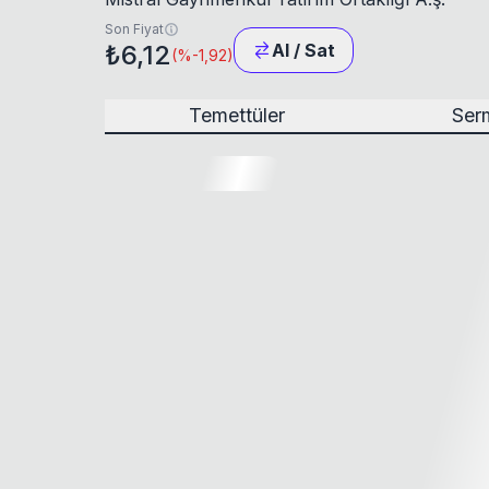
Son Fiyat
₺6,12
Al / Sat
(
%-1,92
)
Temettüler
Serm