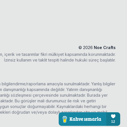
©
2026
Noe Crafts
ım, içerik ve tasarımlar fikri mülkiyet kapsamında korunmaktadır.
İzinsiz kullanım ve taklit tespiti halinde hukuki süreç başlatılır.
a bilgilendirme/raporlama amacıyla sunulmaktadır. Yanlış bilgiler
rım danışmanlığı kapsamında değildir. Yatırım danışmanlığı
şmanlığı sözleşmesi çerçevesinde sunulmaktadır. Burada yer
ktadır. Bu görüşler mali durumunuz ile risk ve getiri
 uygun sonuçlar doğurmayabilir. Kaynaklardaki herhangi bir
ecekleri doğrudan ve/veya dolaylı zararlardan site ve mobil