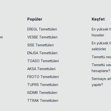
Popüler
Keşfet
EREGL Temettüleri
En yüksek t
hisseler
mi
VESBE Temettüleri
En yüksek t
SISE Temettüleri
sektörler
ENJSA Temettüleri
Temettü ned
TOASO Temettüleri
Temettü veri
AKSA Temettüleri
hesaplanır?
FROTO Temettüleri
Sermaye artı
TUPRS Temettüleri
yapılır?
ISDMR Temettüleri
TTRAK Temettüleri