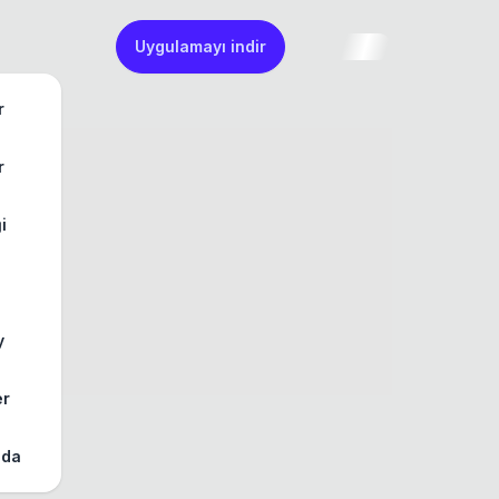
Uygulamayı indir
r
r
ği
y
er
zda