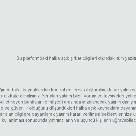
Bu platformdaki
halka açık şirket bilgileri
dışındaki tüm yazıl
ldiğince farklı kaynaklardan kontrol edilerek oluşturulmakta ve yalnızc
 dikkate almalısınız. Yer alan yatırım bilgi, yorum ve tavsiyeleri yatı
kabul etmeyen bankalar ile müşteri arasında imzalanacak yatırım danı
rine ve güvenilir olduğunu düşündükleri halka açık kaynaklara dayanma
r alan bilgilere dayanılarak yatırım kararı verilmesi beklentilerinize
n kullanılması sonucunda yatırımcıların ve üçüncü kişilerin uğrayabil