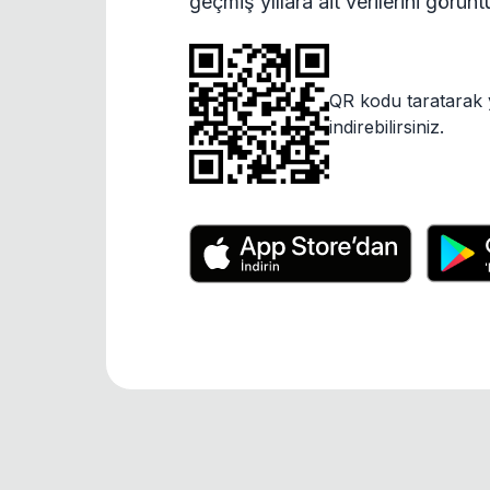
geçmiş yıllara ait verilerini görün
QR kodu taratarak 
indirebilirsiniz.