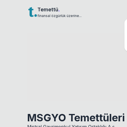
Temettü
.
finansal özgürlük üzerine...
MSGYO Temettüleri
Mistral Gayrimenkul Yatırım Ortaklığı A.ş.