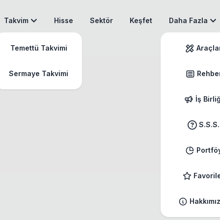
Takvim
Hisse
Sektör
Keşfet
Daha Fazla
Temettü Takvimi
Araçla
Sermaye Takvimi
Rehbe
İş Birli
S.S.S.
Portfö
Favoril
Hakkımı