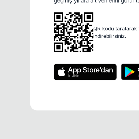
geçmiş yıllara ait verilerini görün
QR kodu taratarak 
indirebilirsiniz.