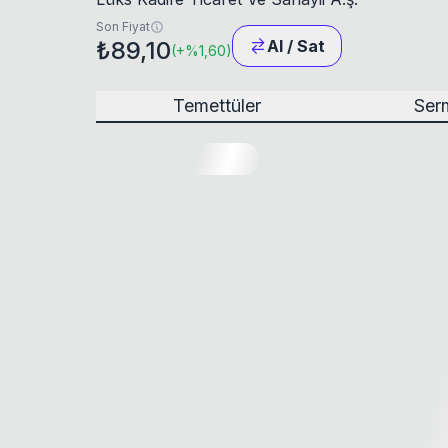
Son Fiyat
₺89,10
Al / Sat
(
+
%1,60
)
Temettüler
Serm