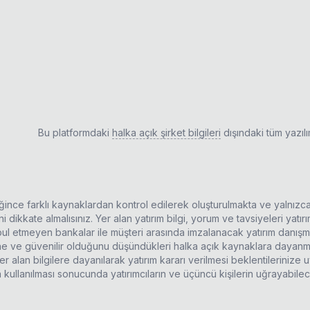
ı
Bu platformdaki
halka açık şirket bilgileri
dışındaki tüm yazıl
ldiğince farklı kaynaklardan kontrol edilerek oluşturulmakta ve yalnızc
 dikkate almalısınız. Yer alan yatırım bilgi, yorum ve tavsiyeleri yatı
kabul etmeyen bankalar ile müşteri arasında imzalanacak yatırım danı
rine ve güvenilir olduğunu düşündükleri halka açık kaynaklara dayanma
r alan bilgilere dayanılarak yatırım kararı verilmesi beklentilerinize
n kullanılması sonucunda yatırımcıların ve üçüncü kişilerin uğrayabil