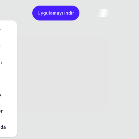
Uygulamayı indir
r
r
ği
y
er
zda