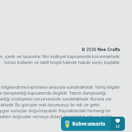
©
2026
Noe Crafts
ım, içerik ve tasarımlar fikri mülkiyet kapsamında korunmaktadır.
İzinsiz kullanım ve taklit tespiti halinde hukuki süreç başlatılır.
a bilgilendirme/raporlama amacıyla sunulmaktadır. Yanlış bilgiler
rım danışmanlığı kapsamında değildir. Yatırım danışmanlığı
şmanlığı sözleşmesi çerçevesinde sunulmaktadır. Burada yer
ktadır. Bu görüşler mali durumunuz ile risk ve getiri
 uygun sonuçlar doğurmayabilir. Kaynaklardaki herhangi bir
ecekleri doğrudan ve/veya dolaylı zararlardan site ve mobil