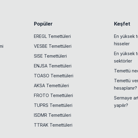
Popüler
Keşfet
EREGL Temettüleri
En yüksek t
hisseler
mi
VESBE Temettüleri
En yüksek t
SISE Temettüleri
sektörler
ENJSA Temettüleri
Temettü ned
TOASO Temettüleri
Temettü veri
AKSA Temettüleri
hesaplanır?
FROTO Temettüleri
Sermaye artı
TUPRS Temettüleri
yapılır?
ISDMR Temettüleri
TTRAK Temettüleri