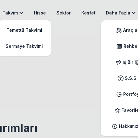
Takvim
Hisse
Sektör
Keşfet
Daha Fazla
Temettü Takvimi
Araçla
Sermaye Takvimi
Rehbe
İş Birli
S.S.S.
Portfö
Favoril
rımları
Hakkımı