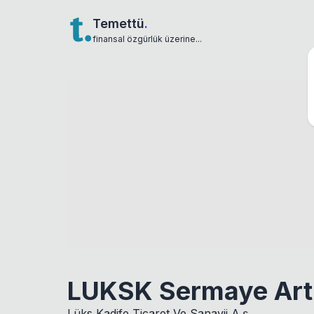
Temettü
.
finansal özgürlük üzerine...
LUKSK Sermaye Artı
Lüks Kadife Ticaret Ve Sanayii A.ş.