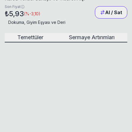
Son Fiyat
₺5,93
Al / Sat
(
%-3,10
)
Dokuma, Giyim Eşyası ve Deri
Temettüler
Sermaye Artırımları