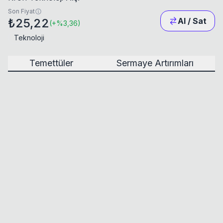
Son Fiyat
₺25,22
Al / Sat
(
+
%3,36
)
Teknoloji
Temettüler
Sermaye Artırımları