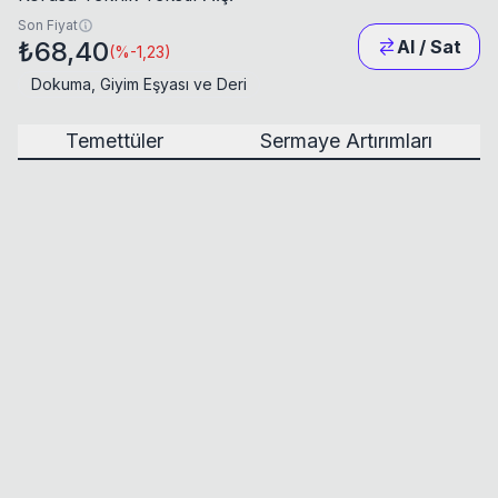
Son Fiyat
₺68,40
Al / Sat
(
%-1,23
)
Dokuma, Giyim Eşyası ve Deri
Temettüler
Sermaye Artırımları