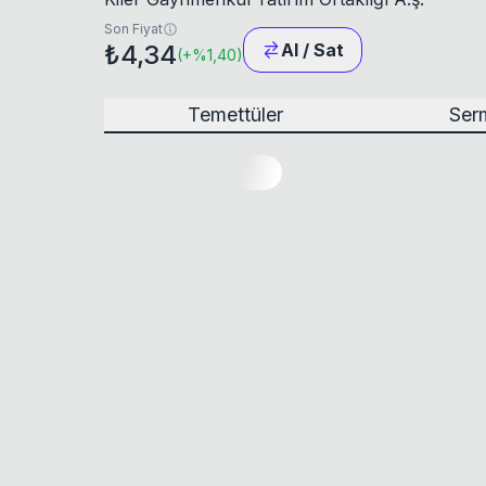
Son Fiyat
₺4,34
Al / Sat
(
+
%1,40
)
Temettüler
Serm