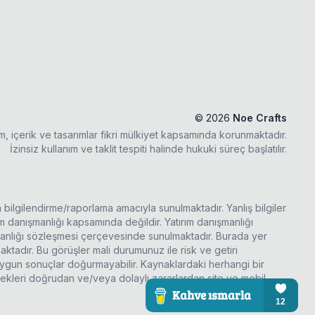
©
2026
Noe Crafts
ım, içerik ve tasarımlar fikri mülkiyet kapsamında korunmaktadır.
İzinsiz kullanım ve taklit tespiti halinde hukuki süreç başlatılır.
a bilgilendirme/raporlama amacıyla sunulmaktadır. Yanlış bilgiler
rım danışmanlığı kapsamında değildir. Yatırım danışmanlığı
şmanlığı sözleşmesi çerçevesinde sunulmaktadır. Burada yer
ktadır. Bu görüşler mali durumunuz ile risk ve getiri
 uygun sonuçlar doğurmayabilir. Kaynaklardaki herhangi bir
ecekleri doğrudan ve/veya dolaylı zararlardan site ve mobil