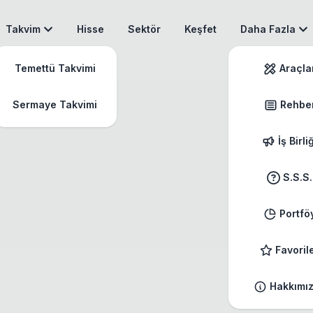
Takvim
Hisse
Sektör
Keşfet
Daha Fazla
Temettü Takvimi
Araçla
Sermaye Takvimi
Rehbe
İş Birli
S.S.S.
Portfö
Favoril
Hakkımı