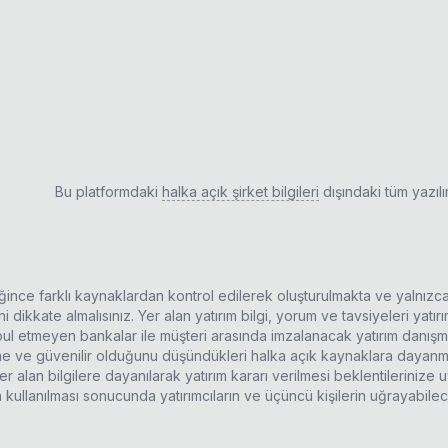
Bu platformdaki
halka açık şirket bilgileri
dışındaki tüm yazıl
ldiğince farklı kaynaklardan kontrol edilerek oluşturulmakta ve yalnızc
 dikkate almalısınız. Yer alan yatırım bilgi, yorum ve tavsiyeleri yatı
kabul etmeyen bankalar ile müşteri arasında imzalanacak yatırım danı
rine ve güvenilir olduğunu düşündükleri halka açık kaynaklara dayanma
r alan bilgilere dayanılarak yatırım kararı verilmesi beklentilerinize
n kullanılması sonucunda yatırımcıların ve üçüncü kişilerin uğrayabil