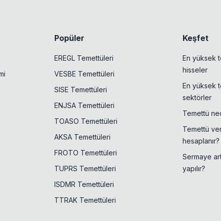
Popüler
Keşfet
EREGL Temettüleri
En yüksek t
hisseler
mi
VESBE Temettüleri
En yüksek t
SISE Temettüleri
sektörler
ENJSA Temettüleri
Temettü ned
TOASO Temettüleri
Temettü veri
AKSA Temettüleri
hesaplanır?
FROTO Temettüleri
Sermaye artı
TUPRS Temettüleri
yapılır?
ISDMR Temettüleri
TTRAK Temettüleri