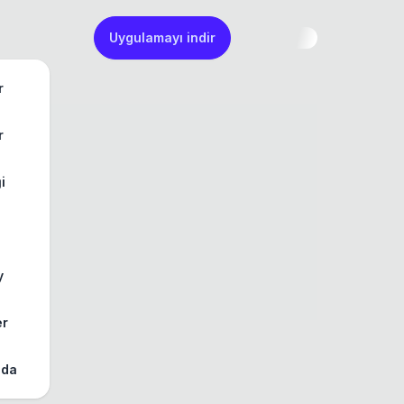
Uygulamayı indir
r
r
ği
y
er
zda