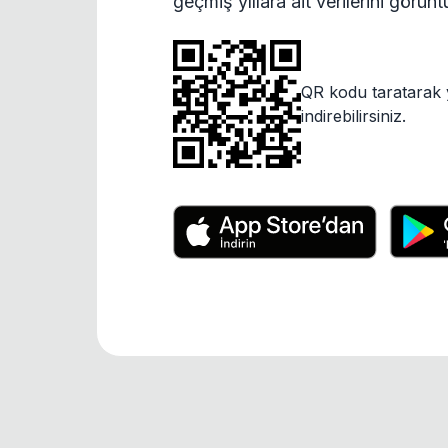
geçmiş yıllara ait verilerini görün
QR kodu taratarak 
indirebilirsiniz.