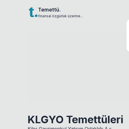
Temettü
.
finansal özgürlük üzerine...
KLGYO Temettüleri
Kiler Gayrimenkul Yatırım Ortaklığı A.ş.