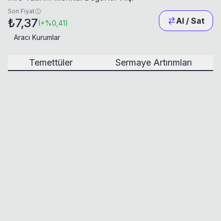
Son Fiyat
₺7,37
Al / Sat
(
+
%0,41
)
Aracı Kurumlar
Temettüler
Sermaye Artırımları