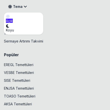
Tema
Açık
Takvim
Koyu
Temettü Takvimi
Sermaye Artırımı Takvimi
Popüler
EREGL Temettüleri
VESBE Temettüleri
SISE Temettüleri
ENJSA Temettüleri
TOASO Temettüleri
AKSA Temettüleri