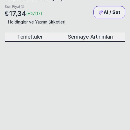
Son Fiyat
₺17,34
Al / Sat
(
+
%1,17
)
Holdingler ve Yatırım Şirketleri
Temettüler
Sermaye Artırımları