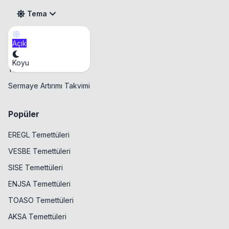
Tema
Açık
Takvim
Koyu
Temettü Takvimi
Sermaye Artırımı Takvimi
Popüler
EREGL Temettüleri
VESBE Temettüleri
SISE Temettüleri
ENJSA Temettüleri
TOASO Temettüleri
AKSA Temettüleri