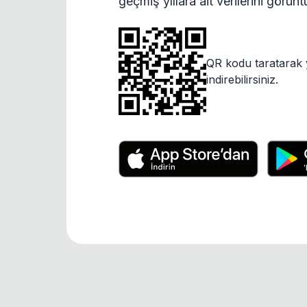
geçmiş yıllara ait verilerini görün
QR kodu taratarak 
indirebilirsiniz.