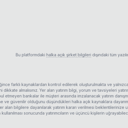
Bu platformdaki
halka açık şirket bilgileri
dışındaki tüm yazıl
ldiğince farklı kaynaklardan kontrol edilerek oluşturulmakta ve yalnızc
 dikkate almalısınız. Yer alan yatırım bilgi, yorum ve tavsiyeleri yatı
kabul etmeyen bankalar ile müşteri arasında imzalanacak yatırım danı
rine ve güvenilir olduğunu düşündükleri halka açık kaynaklara dayanma
r alan bilgilere dayanılarak yatırım kararı verilmesi beklentilerinize
n kullanılması sonucunda yatırımcıların ve üçüncü kişilerin uğrayabil