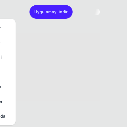
Uygulamayı indir
r
r
ği
y
er
zda