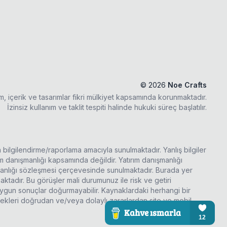
©
2026
Noe Crafts
ım, içerik ve tasarımlar fikri mülkiyet kapsamında korunmaktadır.
İzinsiz kullanım ve taklit tespiti halinde hukuki süreç başlatılır.
a bilgilendirme/raporlama amacıyla sunulmaktadır. Yanlış bilgiler
rım danışmanlığı kapsamında değildir. Yatırım danışmanlığı
şmanlığı sözleşmesi çerçevesinde sunulmaktadır. Burada yer
ktadır. Bu görüşler mali durumunuz ile risk ve getiri
 uygun sonuçlar doğurmayabilir. Kaynaklardaki herhangi bir
ecekleri doğrudan ve/veya dolaylı zararlardan site ve mobil