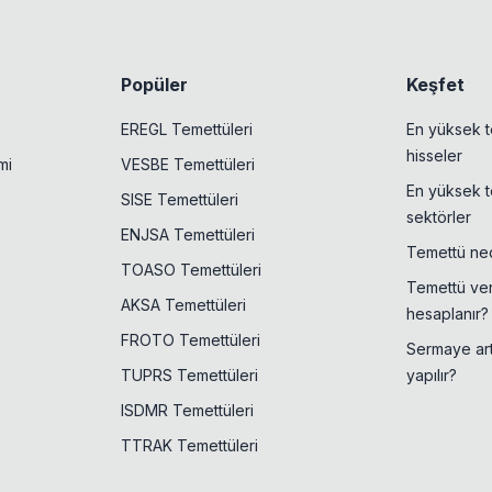
Popüler
Keşfet
EREGL Temettüleri
En yüksek t
hisseler
mi
VESBE Temettüleri
En yüksek t
SISE Temettüleri
sektörler
ENJSA Temettüleri
Temettü ned
TOASO Temettüleri
Temettü veri
AKSA Temettüleri
hesaplanır?
FROTO Temettüleri
Sermaye artı
TUPRS Temettüleri
yapılır?
ISDMR Temettüleri
TTRAK Temettüleri