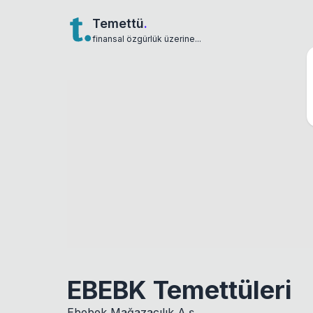
Temettü
.
finansal özgürlük üzerine...
EBEBK Temettüleri
Ebebek Mağazacılık A.ş.