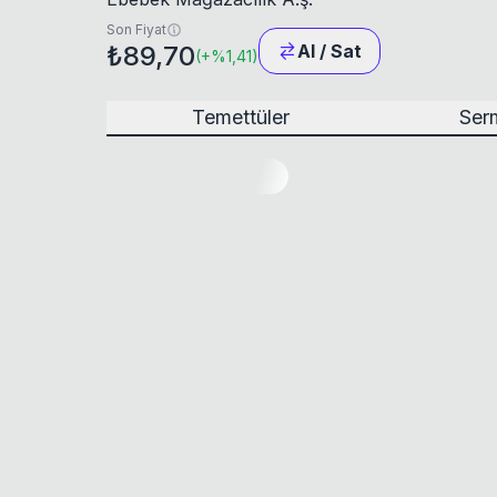
Son Fiyat
₺89,70
Al / Sat
(
+
%1,41
)
Temettüler
Serm