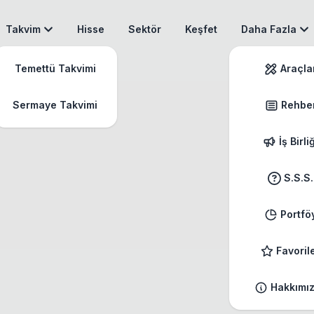
Takvim
Hisse
Sektör
Keşfet
Daha Fazla
Temettü Takvimi
Araçla
Sermaye Takvimi
Rehbe
İş Birli
S.S.S.
Portfö
Favoril
Hakkımı