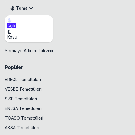
Tema
Açık
Takvim
Koyu
Temettü Takvimi
Sermaye Artırımı Takvimi
Popüler
EREGL Temettüleri
VESBE Temettüleri
SISE Temettüleri
ENJSA Temettüleri
TOASO Temettüleri
AKSA Temettüleri