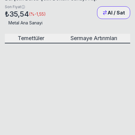
Son Fiyat
₺35,54
Al / Sat
(
%-1,55
)
Metal Ana Sanayi
Temettüler
Sermaye Artırımları