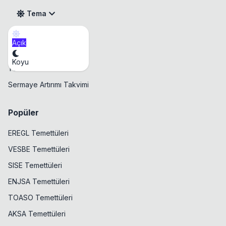
Tema
Açık
Takvim
Koyu
Temettü Takvimi
Sermaye Artırımı Takvimi
Popüler
EREGL Temettüleri
VESBE Temettüleri
SISE Temettüleri
ENJSA Temettüleri
TOASO Temettüleri
AKSA Temettüleri