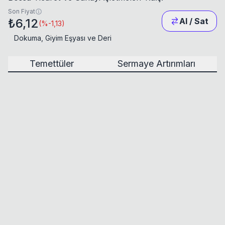
Son Fiyat
₺6,12
Al / Sat
(
%-1,13
)
Dokuma, Giyim Eşyası ve Deri
Temettüler
Sermaye Artırımları