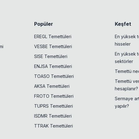
Popüler
Keşfet
EREGL Temettüleri
En yüksek t
hisseler
mi
VESBE Temettüleri
En yüksek t
SISE Temettüleri
sektörler
ENJSA Temettüleri
Temettü ned
TOASO Temettüleri
Temettü veri
AKSA Temettüleri
hesaplanır?
FROTO Temettüleri
Sermaye artı
TUPRS Temettüleri
yapılır?
ISDMR Temettüleri
TTRAK Temettüleri