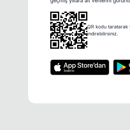
geçmiş yıllara ait verilerini görün
QR kodu taratarak 
indirebilirsiniz.