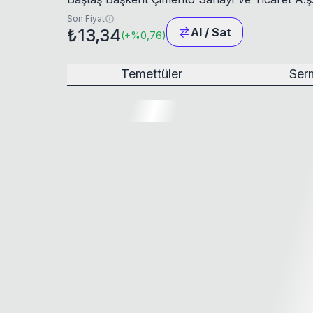
Son Fiyat
₺13,34
Al / Sat
(
+
%0,76
)
Temettüler
Serm