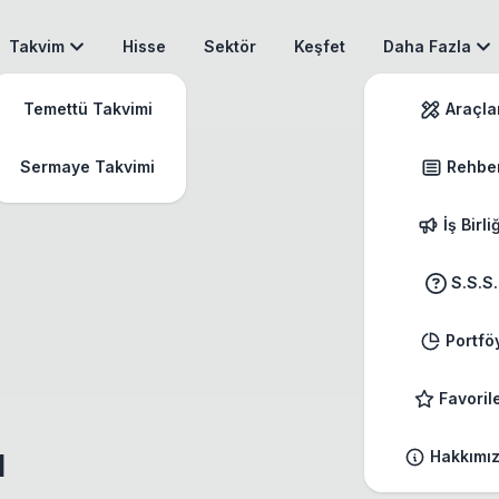
Takvim
Hisse
Sektör
Keşfet
Daha Fazla
Temettü Takvimi
Araçla
Sermaye Takvimi
Rehbe
İş Birli
S.S.S.
Portfö
Favoril
ı
Hakkımı
.