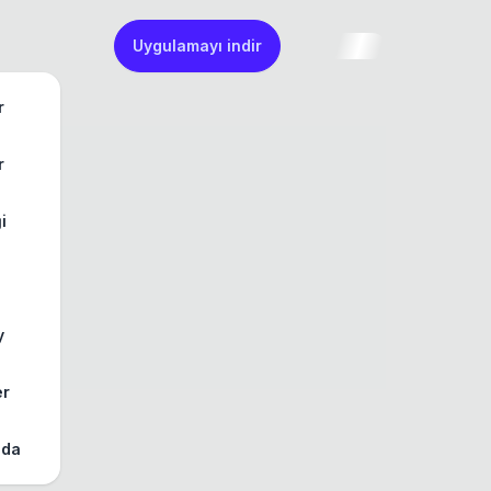
Uygulamayı indir
r
r
ği
y
er
zda