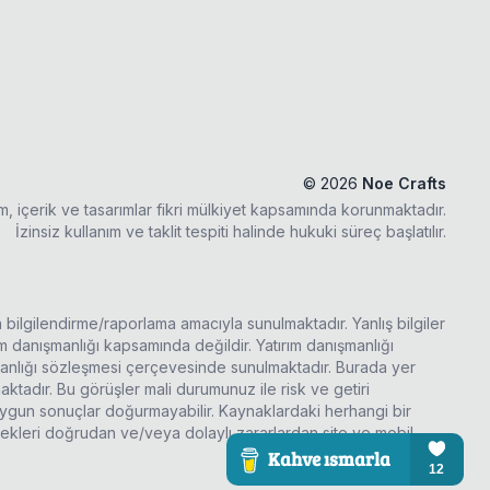
©
2026
Noe Crafts
ım, içerik ve tasarımlar fikri mülkiyet kapsamında korunmaktadır.
İzinsiz kullanım ve taklit tespiti halinde hukuki süreç başlatılır.
a bilgilendirme/raporlama amacıyla sunulmaktadır. Yanlış bilgiler
rım danışmanlığı kapsamında değildir. Yatırım danışmanlığı
şmanlığı sözleşmesi çerçevesinde sunulmaktadır. Burada yer
ktadır. Bu görüşler mali durumunuz ile risk ve getiri
 uygun sonuçlar doğurmayabilir. Kaynaklardaki herhangi bir
ecekleri doğrudan ve/veya dolaylı zararlardan site ve mobil