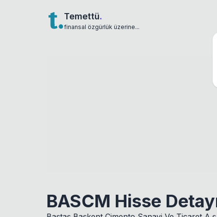
Temettü
.
finansal özgürlük üzerine...
BASCM Hisse Detay
Baştaş Başkent Çimento Sanayi Ve Ticaret A.ş