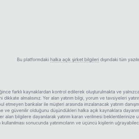
Bu platformdaki
halka açık şirket bilgileri
dışındaki tüm yazıl
ldiğince farklı kaynaklardan kontrol edilerek oluşturulmakta ve yalnızc
 dikkate almalısınız. Yer alan yatırım bilgi, yorum ve tavsiyeleri yatı
kabul etmeyen bankalar ile müşteri arasında imzalanacak yatırım danı
rine ve güvenilir olduğunu düşündükleri halka açık kaynaklara dayanma
r alan bilgilere dayanılarak yatırım kararı verilmesi beklentilerinize
n kullanılması sonucunda yatırımcıların ve üçüncü kişilerin uğrayabil