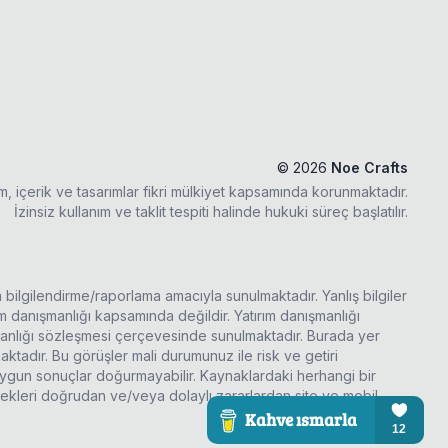
©
2026
Noe Crafts
ım, içerik ve tasarımlar fikri mülkiyet kapsamında korunmaktadır.
İzinsiz kullanım ve taklit tespiti halinde hukuki süreç başlatılır.
a bilgilendirme/raporlama amacıyla sunulmaktadır. Yanlış bilgiler
rım danışmanlığı kapsamında değildir. Yatırım danışmanlığı
şmanlığı sözleşmesi çerçevesinde sunulmaktadır. Burada yer
ktadır. Bu görüşler mali durumunuz ile risk ve getiri
 uygun sonuçlar doğurmayabilir. Kaynaklardaki herhangi bir
ecekleri doğrudan ve/veya dolaylı zararlardan site ve mobil