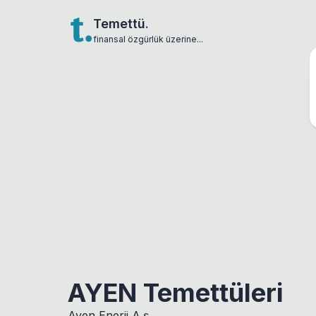
Temettü
.
finansal özgürlük üzerine...
AYEN Temettüleri
Ayen Enerji A.ş.