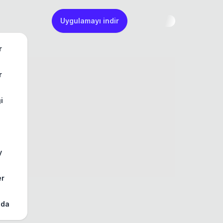
Uygulamayı indir
r
r
ği
y
er
zda