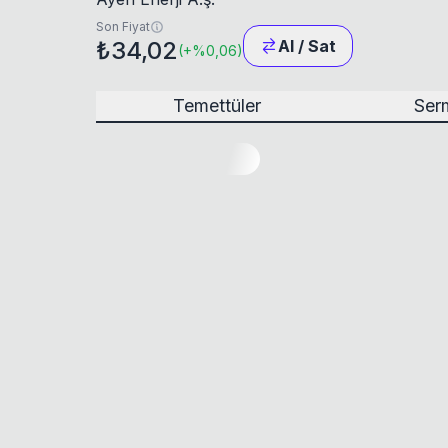
Son Fiyat
₺34,02
Al / Sat
(
+
%0,06
)
Temettüler
Serm