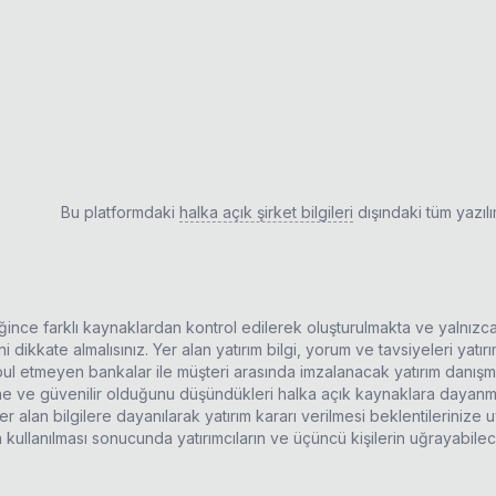
Bu platformdaki
halka açık şirket bilgileri
dışındaki tüm yazıl
ldiğince farklı kaynaklardan kontrol edilerek oluşturulmakta ve yalnızc
 dikkate almalısınız. Yer alan yatırım bilgi, yorum ve tavsiyeleri yatı
kabul etmeyen bankalar ile müşteri arasında imzalanacak yatırım danı
rine ve güvenilir olduğunu düşündükleri halka açık kaynaklara dayanma
r alan bilgilere dayanılarak yatırım kararı verilmesi beklentilerinize
n kullanılması sonucunda yatırımcıların ve üçüncü kişilerin uğrayabil