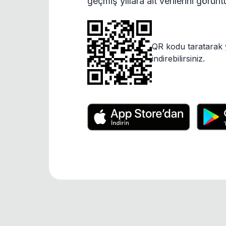
geçmiş yıllara ait verilerini görün
QR kodu taratarak 
indirebilirsiniz.