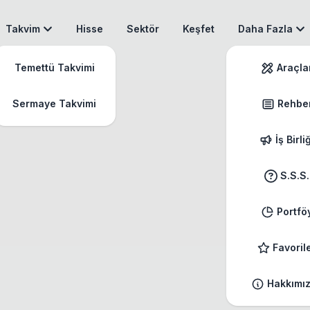
Takvim
Hisse
Sektör
Keşfet
Daha Fazla
Temettü Takvimi
Araçla
Sermaye Takvimi
Rehbe
İş Birli
S.S.S.
Portfö
Favoril
Hakkımı