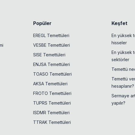
Popüler
Keşfet
EREGL Temettüleri
En yüksek t
hisseler
mi
VESBE Temettüleri
En yüksek t
SISE Temettüleri
sektörler
ENJSA Temettüleri
Temettü ned
TOASO Temettüleri
Temettü veri
AKSA Temettüleri
hesaplanır?
FROTO Temettüleri
Sermaye artı
TUPRS Temettüleri
yapılır?
ISDMR Temettüleri
TTRAK Temettüleri