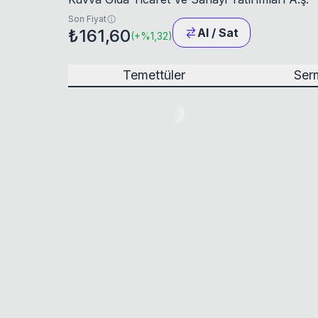
Son Fiyat
₺161,60
Al / Sat
(
+
%1,32
)
Temettüler
Serm