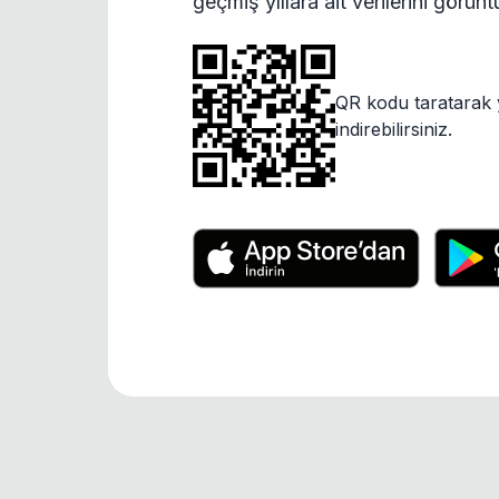
geçmiş yıllara ait verilerini görün
QR kodu taratarak 
indirebilirsiniz.