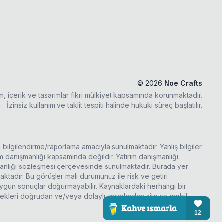
©
2026
Noe Crafts
ım, içerik ve tasarımlar fikri mülkiyet kapsamında korunmaktadır.
İzinsiz kullanım ve taklit tespiti halinde hukuki süreç başlatılır.
a bilgilendirme/raporlama amacıyla sunulmaktadır. Yanlış bilgiler
rım danışmanlığı kapsamında değildir. Yatırım danışmanlığı
şmanlığı sözleşmesi çerçevesinde sunulmaktadır. Burada yer
ktadır. Bu görüşler mali durumunuz ile risk ve getiri
 uygun sonuçlar doğurmayabilir. Kaynaklardaki herhangi bir
ecekleri doğrudan ve/veya dolaylı zararlardan site ve mobil