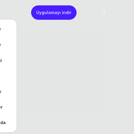
Uygulamayı indir
r
r
ği
y
er
zda