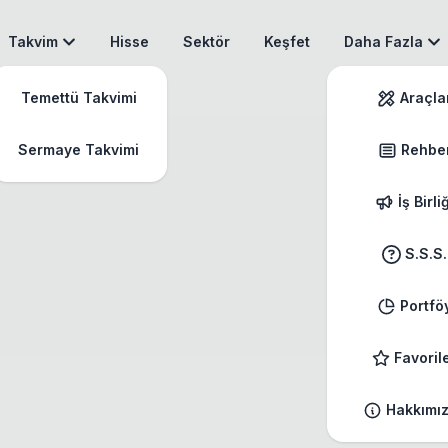
Takvim
Hisse
Sektör
Keşfet
Daha Fazla
Temettü Takvimi
Araçla
Sermaye Takvimi
Rehbe
İş Birli
S.S.S.
Portfö
Favoril
Hakkımı