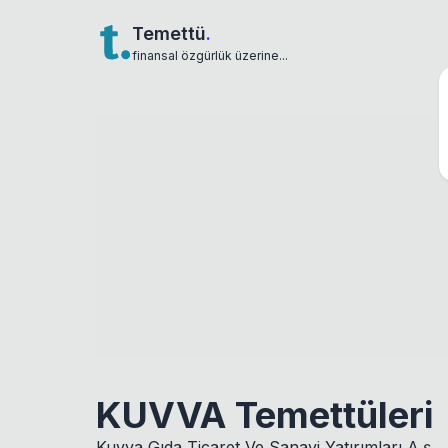
Temettü
.
finansal özgürlük üzerine...
KUVVA Temettüleri
Kuvva Gıda Ticaret Ve Sanayi Yatırımları A.ş.