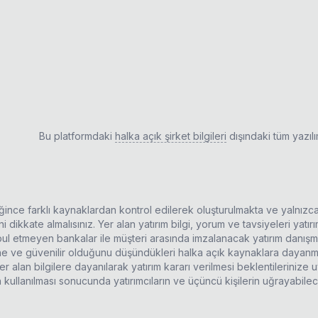
Bu platformdaki
halka açık şirket bilgileri
dışındaki tüm yazıl
ldiğince farklı kaynaklardan kontrol edilerek oluşturulmakta ve yalnızc
 dikkate almalısınız. Yer alan yatırım bilgi, yorum ve tavsiyeleri yatı
kabul etmeyen bankalar ile müşteri arasında imzalanacak yatırım danı
rine ve güvenilir olduğunu düşündükleri halka açık kaynaklara dayanma
r alan bilgilere dayanılarak yatırım kararı verilmesi beklentilerinize
n kullanılması sonucunda yatırımcıların ve üçüncü kişilerin uğrayabil