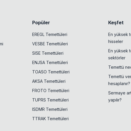
Popüler
Keşfet
EREGL Temettüleri
En yüksek t
hisseler
mi
VESBE Temettüleri
En yüksek t
SISE Temettüleri
sektörler
ENJSA Temettüleri
Temettü ned
TOASO Temettüleri
Temettü veri
AKSA Temettüleri
hesaplanır?
FROTO Temettüleri
Sermaye artı
TUPRS Temettüleri
yapılır?
ISDMR Temettüleri
TTRAK Temettüleri