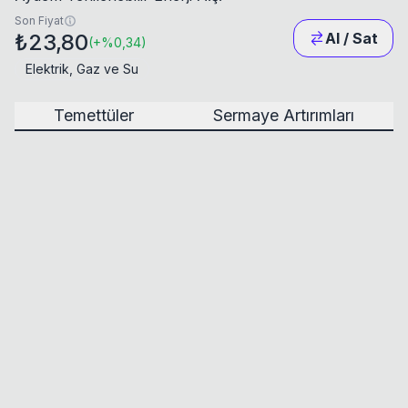
Son Fiyat
₺23,80
Al / Sat
(
+
%0,34
)
Elektrik, Gaz ve Su
Temettüler
Sermaye Artırımları